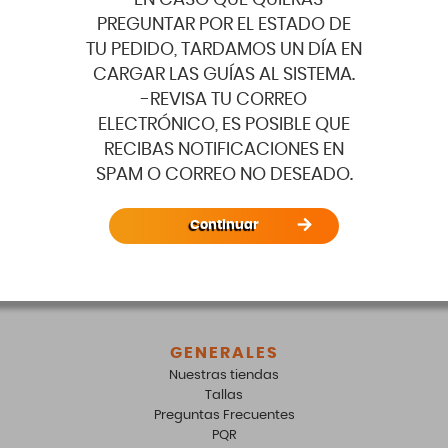
-EN CASO QUE QUIERAS
experiancia en esta web y otros
PREGUNTAR POR EL ESTADO DE
propósitos descritos en nuestra
TU PEDIDO, TARDAMOS UN DÍA EN
política de privacidad
He leído y estoy de acuerdo con
CARGAR LAS GUÍAS AL SISTEMA.
los
terminos y condiciones
de la web.
-REVISA TU CORREO
ELECTRÓNICO, ES POSIBLE QUE
Enviar
RECIBAS NOTIFICACIONES EN
SPAM O CORREO NO DESEADO.
No confirmamos existencias de
nuestras tiendas por internet ni por
Continuar
teléfono
GENERALES
Nuestras tiendas
Tallas
Preguntas Frecuentes
PQR