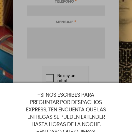
TELÉFONO
*
MENSAJE
*
-SI NOS ESCRIBES PARA
PREGUNTAR POR DESPACHOS
EXPRESS, TEN ENCUENTA QUE LAS
ENTREGAS SE PUEDEN EXTENDER
Tus datos personales se utilizarán
HASTA HORAS DE LA NOCHE.
para procesar tu pedido, mejorar tu