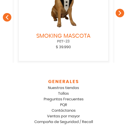
COTA
CAPA KRYPTO LEGACY
PET-25
$
49.990
GENERALES
Nuestras tiendas
Tallas
Preguntas Frecuentes
PQR
Contáctanos
Ventas por mayor
Campaña de Seguridad / Recall