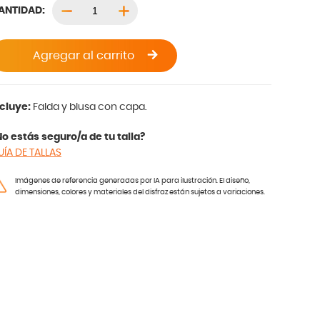
ANTIDAD:
Agregar al carrito
ncluye:
Falda y blusa con capa.
o estás seguro/a de tu talla?
UÍA DE TALLAS
Imágenes de referencia generadas por IA para ilustración. El diseño,
dimensiones, colores y materiales del disfraz están sujetos a variaciones.