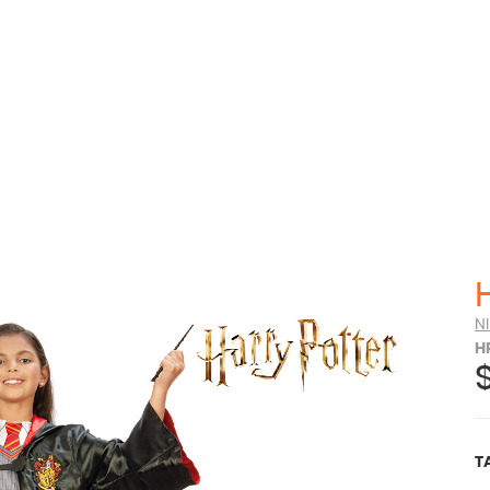
N
H
T