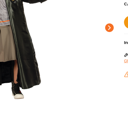
C
I
¿N
G