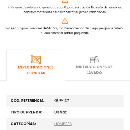
Imágenes de referencia generadas por IA para ilustración. El diseño, dimensiones,
colores y materiales del disfraz están sujetos a variaciones.
No es apto para menores de 14 años, mantener alejado del fuego, peligro de asfixia,
puede contener partes pequeñas.
INSTRUCCIONES DE
ESPECIFICACIONES
LAVADO
TÉCNICAS
COD. REFERENCIA:
GUP-137
TIPO DE PRENDA:
Disfraz
CATEGORÍAS:
HOMBRES