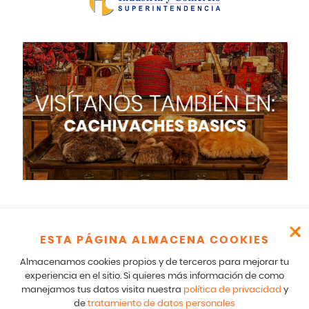
ESTA PÁGINA ALMACENA COOKIES
Cachivaches – CR 17 166 75 Bogotá – 601-5529100- E mail:
comunicados@cachivaches.com
Almacenamos cookies propios y de terceros para mejorar tu
Para comunicados legales y notificaciones formales favor escribir
experiencia en el sitio. Si quieres más información de como
a: team@cachivaches.com
manejamos tus datos visita nuestra
política de privacidad
y
de
tratamiento de datos personales