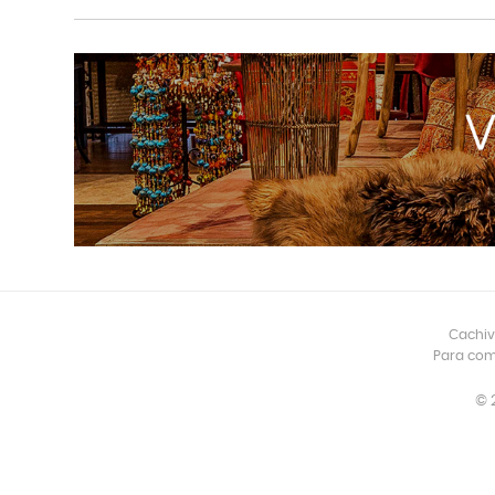
Cachiv
Para com
© 