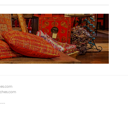
hes.com
aches.com
---