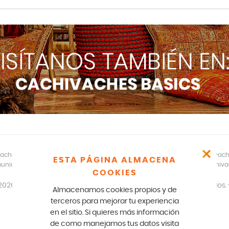
aches – CR 17 166 75 Bogotá – 601-5529100- E mail: comunicados@cachivac
ESTA PÁGINA ALMACENA
unicados legales y notificaciones formales favor escribir a: team@cachiv
COOKIES
2026
disfracescachivaches.com
| Todos los derechos reservados. 
Almacenamos cookies propios y de
Diseño y desarrollo: Paperplane.co
terceros para mejorar tu experiencia
en el sitio. Si quieres más información
de como manejamos tus datos visita