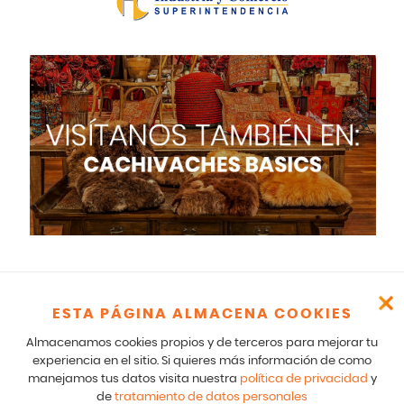
ESTA PÁGINA ALMACENA COOKIES
Cachivaches – CR 17 166 75 Bogotá – 601-5529100- E mail:
comunicados@cachivaches.com
Almacenamos cookies propios y de terceros para mejorar tu
Para comunicados legales y notificaciones formales favor escribir
experiencia en el sitio. Si quieres más información de como
a: team@cachivaches.com
manejamos tus datos visita nuestra
política de privacidad
y
de
tratamiento de datos personales