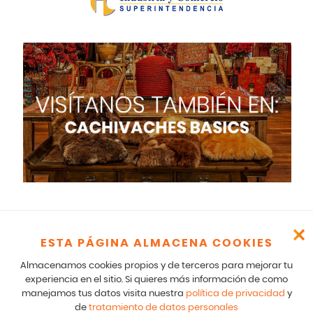
ESTA PÁGINA ALMACENA COOKIES
Cachivaches – CR 17 166 75 Bogotá – 601-5529100- E mail:
comunicados@cachivaches.com
Almacenamos cookies propios y de terceros para mejorar tu
Para comunicados legales y notificaciones formales favor escribir
experiencia en el sitio. Si quieres más información de como
a: team@cachivaches.com
manejamos tus datos visita nuestra
política de privacidad
y
de
tratamiento de datos personales