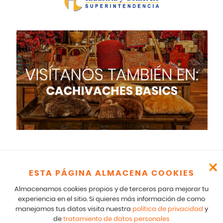
ESTA PÁGINA ALMACENA COOKIES
Cachivaches – CR 17 166 75 Bogotá – 601-5529100- E mail:
comunicados@cachivaches.com
Almacenamos cookies propios y de terceros para mejorar tu
Para comunicados legales y notificaciones formales favor escribir
experiencia en el sitio. Si quieres más información de como
a: team@cachivaches.com
manejamos tus datos visita nuestra
política de privacidad
y
de
tratamiento de datos personales