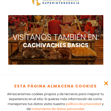
ESTA PÁGINA ALMACENA COOKIES
Cachivaches – CR 17 166 75 Bogotá – 601-5529100- E mail:
comunicados@cachivaches.com
Almacenamos cookies propios y de terceros para mejorar tu
Para comunicados legales y notificaciones formales favor escribir
experiencia en el sitio. Si quieres más información de como
a: team@cachivaches.com
manejamos tus datos visita nuestra
política de privacidad
y
de
tratamiento de datos personales