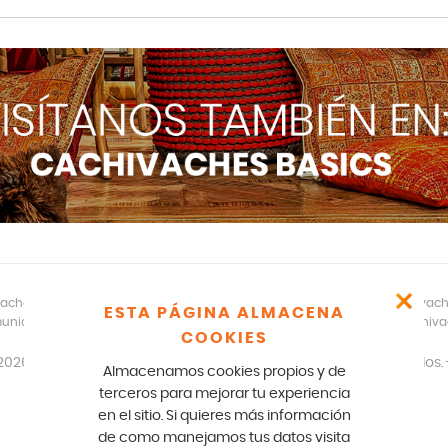
aches – CR 17 166 75 Bogotá – 601-5529100- E mail: comunicados@cachivac
ESTA PÁGINA ALMACENA
unicados legales y notificaciones formales favor escribir a: team@cachiv
COOKIES
2026
disfracescachivaches.com
| Todos los derechos reservados. 
Almacenamos cookies propios y de
Diseño y desarrollo: Paperplane.co
terceros para mejorar tu experiencia
en el sitio. Si quieres más información
de como manejamos tus datos visita