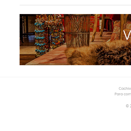
Cachiv
Para com
© 