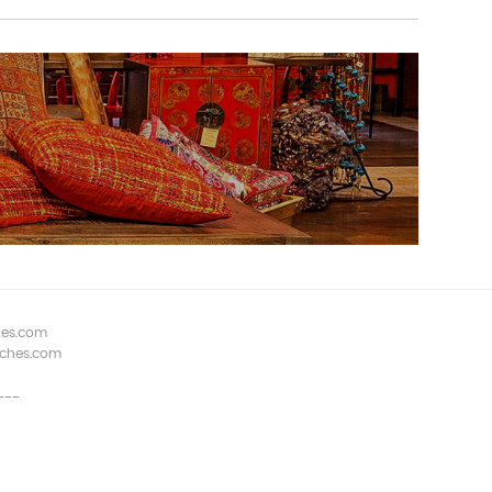
hes.com
aches.com
---