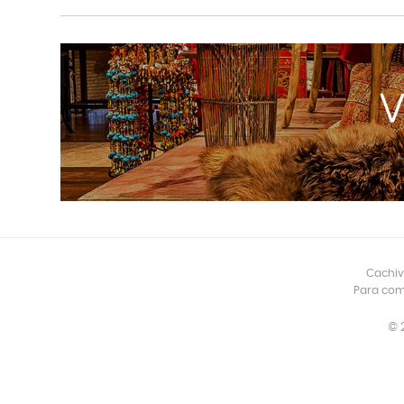
Cachiv
Para com
© 