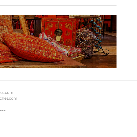
hes.com
aches.com
---