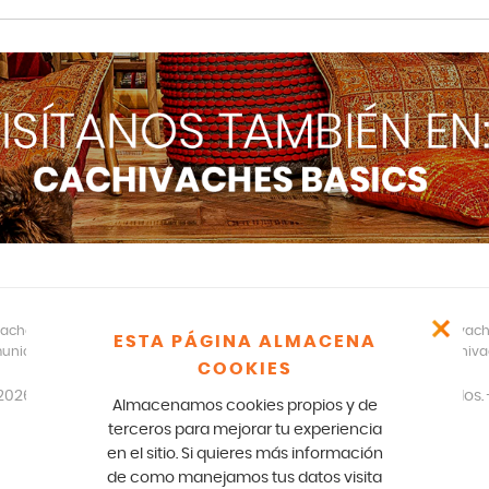
aches – CR 17 166 75 Bogotá – 601-5529100- E mail: comunicados@cachivac
ESTA PÁGINA ALMACENA
unicados legales y notificaciones formales favor escribir a: team@cachiv
COOKIES
2026
disfracescachivaches.com
| Todos los derechos reservados. 
Almacenamos cookies propios y de
Diseño y desarrollo: Paperplane.co
terceros para mejorar tu experiencia
en el sitio. Si quieres más información
de como manejamos tus datos visita