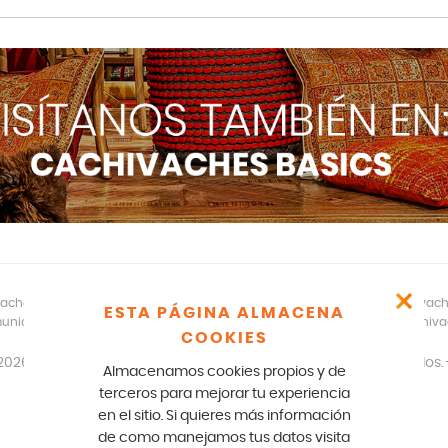
aches – CR 17 166 75 Bogotá – 601-5529100- E mail: comunicados@cachivac
ESTA PÁGINA ALMACENA
unicados legales y notificaciones formales favor escribir a: team@cachiv
COOKIES
2026
disfracescachivaches.com
| Todos los derechos reservados. 
Almacenamos cookies propios y de
Diseño y desarrollo: Paperplane.co
terceros para mejorar tu experiencia
en el sitio. Si quieres más información
de como manejamos tus datos visita