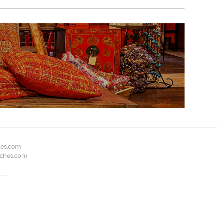
hes.com
aches.com
---