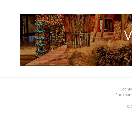
Cachiv
Para com
© 