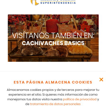
ESTA PÁGINA ALMACENA COOKIES
Cachivaches – CR 17 166 75 Bogotá – 601-5529100- E mail:
comunicados@cachivaches.com
Almacenamos cookies propios y de terceros para mejorar tu
Para comunicados legales y notificaciones formales favor escribir
experiencia en el sitio. Si quieres más información de como
a: team@cachivaches.com
manejamos tus datos visita nuestra
política de privacidad
y
de
tratamiento de datos personales