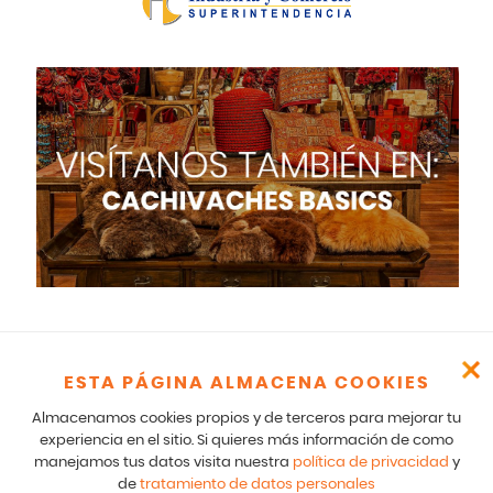
ESTA PÁGINA ALMACENA COOKIES
Cachivaches – CR 17 166 75 Bogotá – 601-5529100- E mail:
comunicados@cachivaches.com
Almacenamos cookies propios y de terceros para mejorar tu
Para comunicados legales y notificaciones formales favor escribir
experiencia en el sitio. Si quieres más información de como
a: team@cachivaches.com
manejamos tus datos visita nuestra
política de privacidad
y
de
tratamiento de datos personales