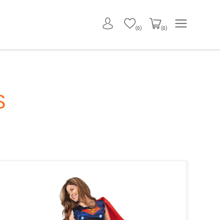
 | GUP-390 | Black Widow | Avengers | Marvel" />
(0)
(0)
S