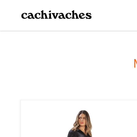
Enterizo y cinturón | Disfraz de Black Widow | GUP-390 | Black Widow