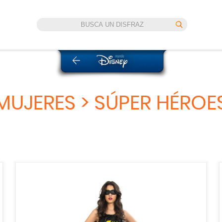
 | Avengers | Marvel" />
Enterizo y cinturón | Disfraz de Black Widow
MUJERES > SÚPER HÉROE