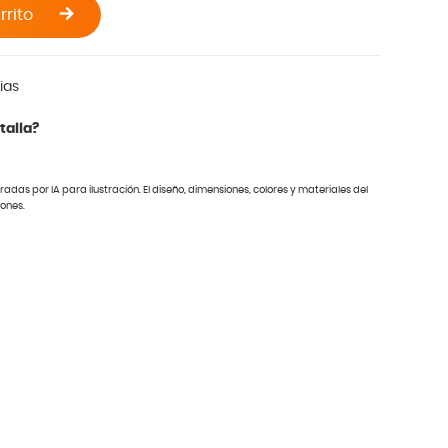
rrito
ias
talla?
das por IA para ilustración. El diseño, dimensiones, colores y materiales del
iones.