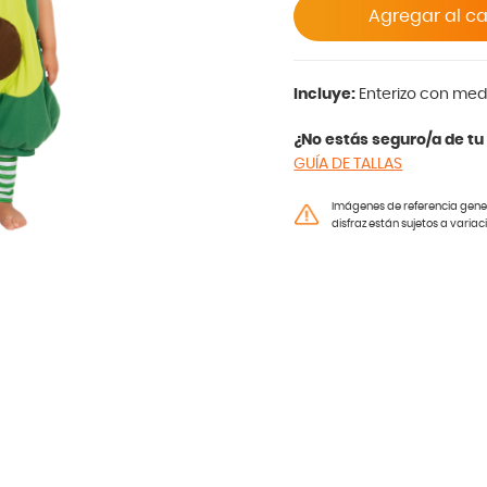
Agregar al ca
Incluye:
Enterizo con med
¿No estás seguro/a de tu 
GUÍA DE TALLAS
Imágenes de referencia genera
disfraz están sujetos a variac