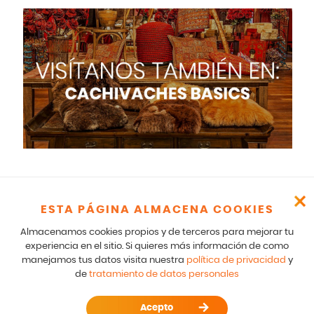
ESTA PÁGINA ALMACENA COOKIES
Cachivaches – CR 17 166 75 Bogotá – 601-5529100- E mail:
Almacenamos cookies propios y de terceros para mejorar tu
comunicados@cachivaches.com
Para comunicados legales y notificaciones formales favor escribir
experiencia en el sitio. Si quieres más información de como
a: team@cachivaches.com
manejamos tus datos visita nuestra
política de privacidad
y
de
tratamiento de datos personales
© 2026
disfracescachivaches.com
| Todos los derechos
reservados. ---
Acepto