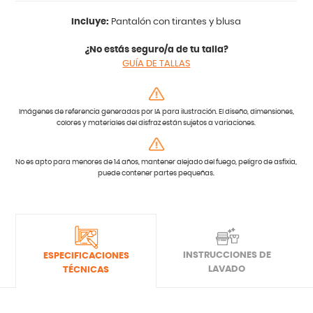
Incluye:
Pantalón con tirantes y blusa
¿No estás seguro/a de tu talla?
GUÍA DE TALLAS
Imágenes de referencia generadas por IA para ilustración. El diseño, dimensiones,
colores y materiales del disfraz están sujetos a variaciones.
No es apto para menores de 14 años, mantener alejado del fuego, peligro de asfixia,
puede contener partes pequeñas.
INSTRUCCIONES DE
ESPECIFICACIONES
LAVADO
TÉCNICAS