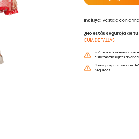
Incluye:
Vestido con crin
¿No estás seguro/a de tu 
GUÍA DE TALLAS
Imágenes de referencia genera
disfraz están sujetos a variac
No es apto para menores de 1
pequeñas.