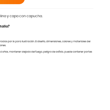
olina y capa con capucha.
talla?
das por IA para ilustración. El diseño, dimensiones, colores y materiales del
iones.
4 años, mantener alejado del fuego, peligro de asfixia, puede contener partes