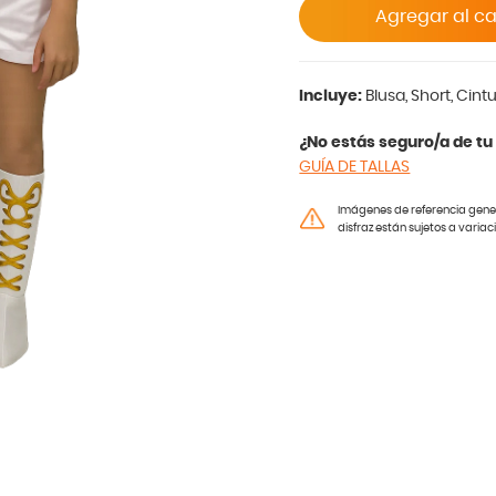
Agregar al ca
Incluye:
Blusa, Short, Cint
¿No estás seguro/a de tu 
GUÍA DE TALLAS
Imágenes de referencia genera
disfraz están sujetos a variac