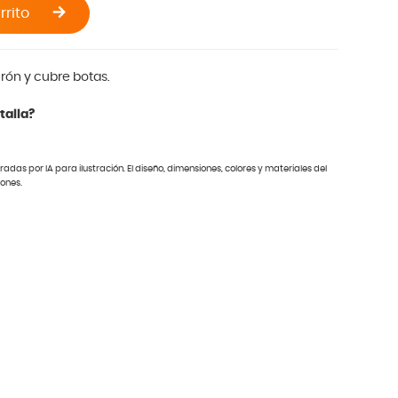
rrito
urón y cubre botas.
talla?
das por IA para ilustración. El diseño, dimensiones, colores y materiales del
iones.