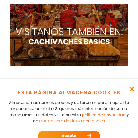
ESTA PÁGINA ALMACENA COOKIES
Cachivaches – CR 17 166 75 Bogotá – 601-5529100- E mail:
comunicados@cachivaches.com
Almacenamos cookies propios y de terceros para mejorar tu
Para comunicados legales y notificaciones formales favor escribir
experiencia en el sitio. Si quieres más información de como
a: team@cachivaches.com
manejamos tus datos visita nuestra
política de privacidad
y
de
tratamiento de datos personales
© 2026
disfracescachivaches.com
| Todos los derechos
reservados. ---
Acepto