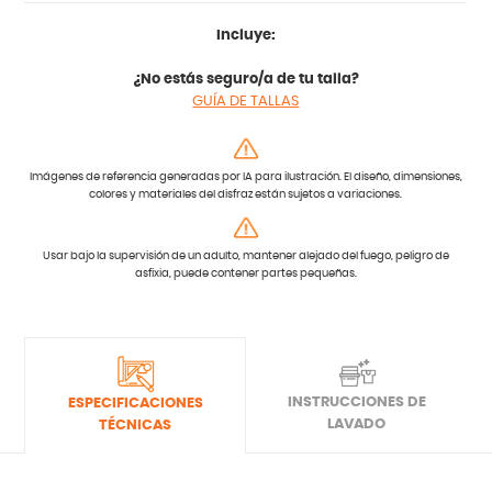
Incluye:
¿No estás seguro/a de tu talla?
GUÍA DE TALLAS
Imágenes de referencia generadas por IA para ilustración. El diseño, dimensiones,
colores y materiales del disfraz están sujetos a variaciones.
Usar bajo la supervisión de un adulto, mantener alejado del fuego, peligro de
asfixia, puede contener partes pequeñas.
INSTRUCCIONES DE
ESPECIFICACIONES
LAVADO
TÉCNICAS