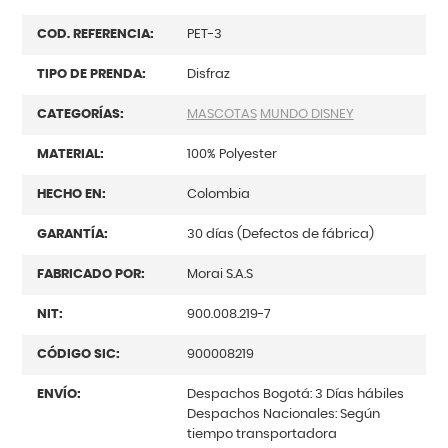
COD. REFERENCIA:
PET-3
TIPO DE PRENDA:
Disfraz
CATEGORÍAS:
MASCOTAS
MUNDO DISNEY
MATERIAL:
100% Polyester
HECHO EN:
Colombia
GARANTÍA:
30 días (Defectos de fábrica)
FABRICADO POR:
Morai S.A.S
NIT:
900.008.219-7
CÓDIGO SIC:
900008219
ENVÍO:
Despachos Bogotá: 3 Días hábiles
Despachos Nacionales: Según
tiempo transportadora