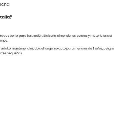
pucha
talla?
das por IA para ilustración. El diseño, dimensiones, colores y materiales del
iones.
n adulto, mantener alejado del fuego, no apto para menores de 3 años, peligro
artes pequeñas.