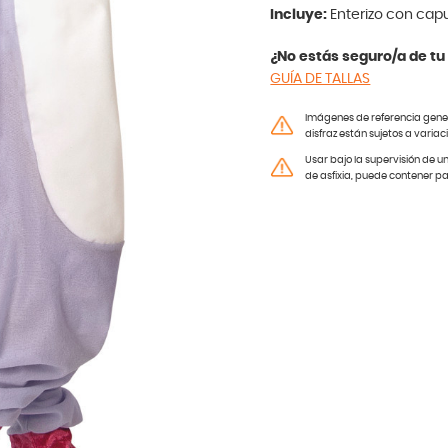
Incluye:
Enterizo con ca
¿No estás seguro/a de tu 
GUÍA DE TALLAS
Imágenes de referencia genera
disfraz están sujetos a variac
Usar bajo la supervisión de u
de asfixia, puede contener p