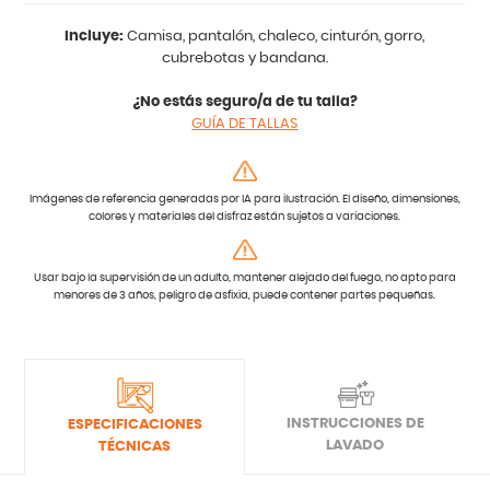
Incluye:
Camisa, pantalón, chaleco, cinturón, gorro,
cubrebotas y bandana.
¿No estás seguro/a de tu talla?
GUÍA DE TALLAS
Imágenes de referencia generadas por IA para ilustración. El diseño, dimensiones,
colores y materiales del disfraz están sujetos a variaciones.
Usar bajo la supervisión de un adulto, mantener alejado del fuego, no apto para
menores de 3 años, peligro de asfixia, puede contener partes pequeñas.
INSTRUCCIONES DE
ESPECIFICACIONES
LAVADO
TÉCNICAS