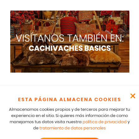
ESTA PÁGINA ALMACENA COOKIES
Cachivaches – CR 17 166 75 Bogotá – 601-5529100- E mail:
Almacenamos cookies propios y de terceros para mejorar tu
comunicados@cachivaches.com
Para comunicados legales y notificaciones formales favor escribir
experiencia en el sitio. Si quieres más información de como
a: team@cachivaches.com
manejamos tus datos visita nuestra
política de privacidad
y
de
tratamiento de datos personales
© 2026
disfracescachivaches.com
| Todos los derechos