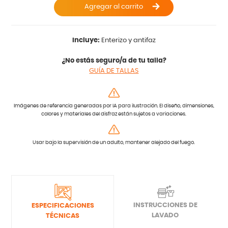
Agregar al carrito
Incluye:
Enterizo y antifaz
¿No estás seguro/a de tu talla?
GUÍA DE TALLAS
Imágenes de referencia generadas por IA para ilustración. El diseño, dimensiones,
colores y materiales del disfraz están sujetos a variaciones.
Usar bajo la supervisión de un adulto, mantener alejado del fuego.
INSTRUCCIONES DE
ESPECIFICACIONES
LAVADO
TÉCNICAS