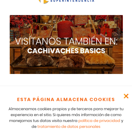
ESTA PÁGINA ALMACENA COOKIES
Cachivaches – CR 17 166 75 Bogotá – 601-5529100- E mail:
comunicados@cachivaches.com
Almacenamos cookies propios y de terceros para mejorar tu
Para comunicados legales y notificaciones formales favor escribir
experiencia en el sitio. Si quieres más información de como
a: team@cachivaches.com
manejamos tus datos visita nuestra
política de privacidad
y
de
tratamiento de datos personales
© 2026
disfracescachivaches.com
| Todos los derechos