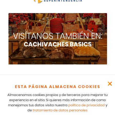
ESTA PÁGINA ALMACENA COOKIES
Cachivaches – CR 17 166 75 Bogotá – 601-5529100- E mail:
Almacenamos cookies propios y de terceros para mejorar tu
comunicados@cachivaches.com
Para comunicados legales y notificaciones formales favor escribir
experiencia en el sitio. Si quieres más información de como
a: team@cachivaches.com
manejamos tus datos visita nuestra
política de privacidad
y
de
tratamiento de datos personales
© 2026
disfracescachivaches.com
| Todos los derechos