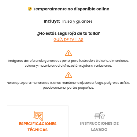
Temporalmente no disponible online
Incluye:
Trusa y guantes.
¿No estás seguro/a de tu talla?
GUÍA DE TALLAS
Imágenes de referencia generadas por IA para ilustración. El diseño, dimensiones,
colores y materiales del disfraz están sujetos a variaciones.
No es apto para menores de 14 años, mantener alejado del fuego, peligro de asfixia,
puede contener partes pequeñas.
INSTRUCCIONES DE
ESPECIFICACIONES
LAVADO
TÉCNICAS