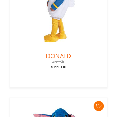
DONALD
DNY-211
$
199.990