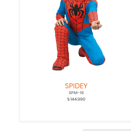
SPIDEY
SPM-16
$
144.990